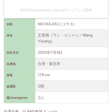
&TEAM(@andteam_official)がシェアした投稿
NICHOLAS(ニコラス)
名前
王奕翔（ワン・イシャン／Wang
本名
Yixiang）
2002年7月9日
生年月日
台湾・新北市
出身地
179 cm
身長
O型
血液型
なし
個人Instagram
台湾出身、I‑LAND参加メンバー。