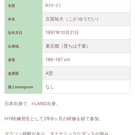
K(ケイ)
名前
古賀祐大（こが ゆうだい）
本名
1997年10月21日
生年月日
東京都（育ちは千葉）
出身地
186–187 cm
身長
A型
血液型
なし
個人Instagram
日本出身で、I‑LAND出身。
HYBE練習生として2年8ヶ月の研修を経て参加。
マラソン経験があり、ダイナミックなダンスが強み。