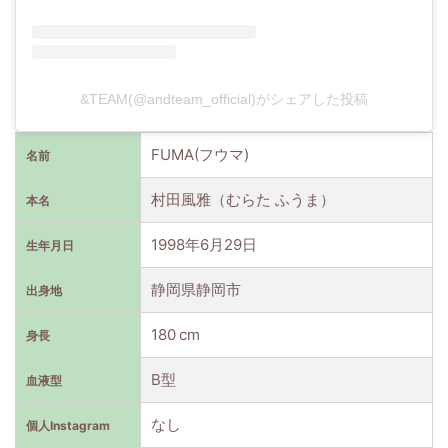
&TEAM(@andteam_official)がシェアした投稿
FUMA(フウマ)
名前
村田風雅（むらた ふうま）
本名
1998年6月29日
生年月日
静岡県静岡市
出身地
180 cm
身長
B型
血液型
なし
個人Instagram