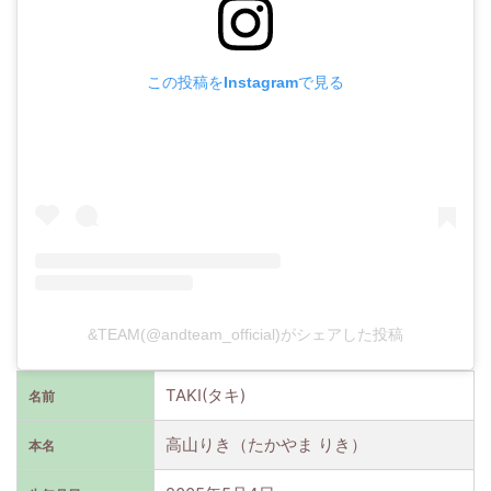
この投稿をInstagramで見る
&TEAM(@andteam_official)がシェアした投稿
TAKI(タキ)
名前
高山りき（たかやま りき）
本名