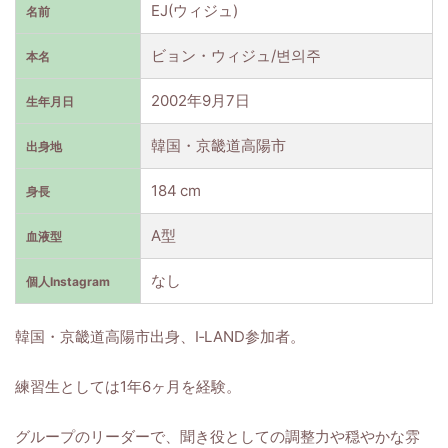
EJ(ウィジュ)
名前
ビョン・ウィジュ/변의주
本名
2002年9月7日
生年月日
韓国・京畿道高陽市
出身地
184 cm
身長
A型
血液型
なし
個人Instagram
韓国・京畿道高陽市出身、I‑LAND参加者。
練習生としては1年6ヶ月を経験。
グループのリーダーで、聞き役としての調整力や穏やかな雰